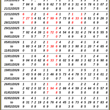
15/12/2025
4
7
,
3
7
7
2
1
1
2
5
5
2
1
to
7
84
8
06
5
9
62
7
5
57
6
3
31
4
5
78
6
3
07
2
21/12/2025
7
9
2
8
0
8
8
0
9
5
7
7
5
4
22/12/2025
6
2
2
1
4
4
1
7
1
1
7
2
4
3
to
7
27
5
4
51
4
7
99
6
7
73
8
4
33
6
8
51
3
9
26
3
28/12/2025
9
0
9
6
8
9
9
8
8
6
0
6
9
0
29/12/2025
5
3
2
1
4
2
4
2
6
1
2
2
3
4
to
7
92
4
4
39
1
6
72
0
4
54
6
8
31
4
2
74
6
5
55
5
04/01/2026
7
5
7
7
7
0
7
6
9
6
3
6
7
6
05/01/2026
1
2
2
2
1
2
4
2
2
4
1
3
4
1
to
5
60
3
4
18
7
3
38
6
6
93
3
3
90
8
1
20
7
4
65
4
11/01/2026
0
5
5
9
9
0
9
8
4
8
0
0
8
0
12/01/2026
1
1
6
4
3
6
6
2
4
3
3
2
4
6
to
9
04
6
0
62
8
4
33
7
6
02
5
6
80
3
3
62
3
6
90
6
18/01/2026
0
7
0
0
6
0
8
5
8
4
0
7
9
8
19/01/2026
2
2
4
1
1
8
5
3
3
3
5
2
1
1
to
3
43
5
8
06
2
3
46
8
5
73
4
4
78
5
7
12
3
4
01
2
25/01/2026
9
6
8
3
0
0
7
6
0
0
9
7
5
8
26/01/2026
1
1
3
2
1
2
1
2
2
2
2
4
2
1
to
2
62
2
0
32
0
1
94
4
2
86
4
4
59
2
4
64
0
5
57
8
01/02/2026
3
9
0
0
7
8
5
0
9
5
0
0
8
8
02/02/2026
6
4
1
1
2
4
2
1
3
1
2
2
1
1
to
8
31
7
2
19
2
6
76
4
4
45
1
6
73
4
5
29
8
7
83
4
08/02/2026
9
0
8
6
9
8
8
3
8
8
5
9
0
8