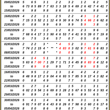
09/02/2026
5
6
5
3
1
2
2
3
2
1
2
6
2
5
to
6
73
8
5
89
7
7
63
3
3
18
5
4
69
2
6
42
7
4
41
7
15/02/2026
6
9
8
9
8
8
6
0
0
6
6
9
8
9
16/02/2026
4
2
2
1
1
2
5
2
2
4
3
1
2
4
to
7
15
3
5
52
2
1
12
4
9
30
9
6
74
5
4
66
2
6
62
8
22/02/2026
0
0
8
9
9
6
9
9
9
5
9
3
8
0
23/02/2026
2
5
2
1
2
1
2
6
3
2
3
9
6
3
to
7
68
6
4
17
3
3
90
4
6
53
7
4
41
9
5
39
0
7
19
8
01/03/2026
0
7
5
3
4
5
7
0
7
0
5
0
8
8
02/03/2026
2
2
2
3
*
*
4
5
2
3
1
2
3
2
to
7
74
2
2
15
4
*
**
*
4
83
8
3
02
9
7
61
9
6
83
3
08/03/2026
8
0
7
8
*
*
0
0
5
0
8
0
9
8
09/03/2026
4
1
4
5
1
3
1
1
3
8
1
7
2
6
to
5
63
6
7
00
7
1
29
7
1
71
3
4
45
8
8
83
8
4
12
6
15/03/2026
7
6
9
8
0
9
5
7
7
9
9
8
5
0
16/03/2026
6
9
5
1
2
1
3
1
4
4
2
4
2
4
to
8
48
9
8
17
2
9
04
4
6
93
5
7
85
5
9
17
4
3
82
4
22/03/2026
0
0
8
4
9
9
0
7
7
6
0
9
3
9
23/03/2026
5
2
7
1
4
3
1
1
5
3
1
3
1
2
to
6
02
2
9
54
1
6
69
8
3
28
2
5
67
6
5
53
4
3
93
4
29/03/2026
9
8
9
2
6
8
8
5
6
8
9
6
5
7
30/03/2026
5
4
1
1
4
6
6
6
5
3
1
1
6
5
to
6
91
7
9
07
8
4
43
8
8
26
0
7
98
6
2
60
2
6
17
6
05/04/2026
8
0
0
8
6
9
8
0
7
9
3
7
9
6