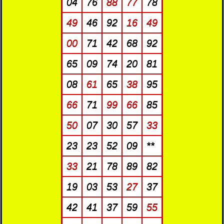
04
76
88
77
78
49
46
92
16
49
00
71
42
68
92
65
09
74
20
81
08
61
65
38
95
66
71
99
66
85
50
07
30
57
33
23
23
52
09
**
33
21
78
89
82
19
03
53
27
37
42
41
37
59
55