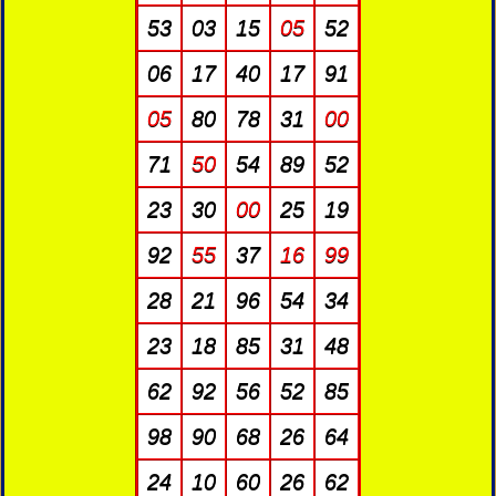
53
03
15
05
52
06
17
40
17
91
05
80
78
31
00
71
50
54
89
52
23
30
00
25
19
92
55
37
16
99
28
21
96
54
34
23
18
85
31
48
62
92
56
52
85
98
90
68
26
64
24
10
60
26
62