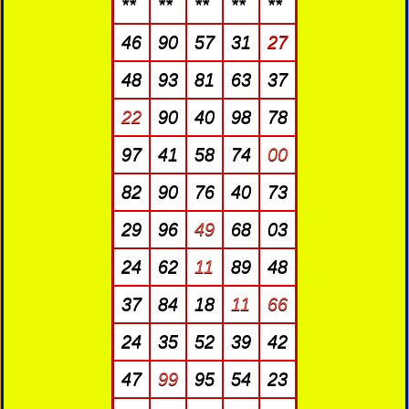
**
**
**
**
**
46
90
57
31
27
48
93
81
63
37
22
90
40
98
78
97
41
58
74
00
82
90
76
40
73
29
96
49
68
03
24
62
11
89
48
37
84
18
11
66
24
35
52
39
42
47
99
95
54
23