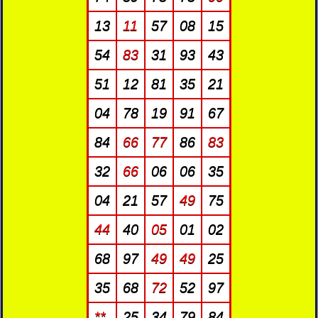
13
11
57
08
15
54
83
31
93
43
51
12
81
35
21
04
78
19
91
67
84
66
77
86
83
32
66
06
06
35
04
21
57
49
75
44
40
05
01
02
68
97
49
49
25
35
68
72
52
97
**
25
34
79
84