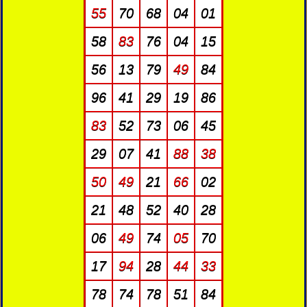
55
70
68
04
01
58
83
76
04
15
56
13
79
49
84
96
41
29
19
86
83
52
73
06
45
29
07
41
88
38
50
49
21
66
02
21
48
52
40
28
06
49
74
05
70
17
94
28
44
33
78
74
78
51
84