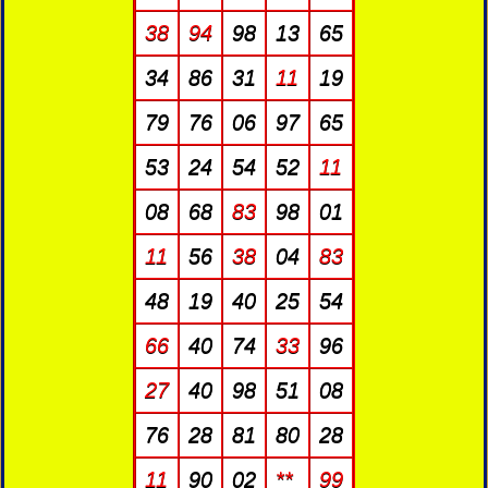
38
94
98
13
65
34
86
31
11
19
79
76
06
97
65
53
24
54
52
11
08
68
83
98
01
11
56
38
04
83
48
19
40
25
54
66
40
74
33
96
27
40
98
51
08
76
28
81
80
28
11
90
02
**
99