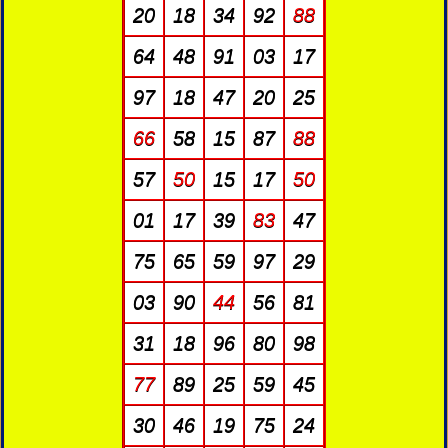
20
18
34
92
88
64
48
91
03
17
97
18
47
20
25
66
58
15
87
88
57
50
15
17
50
01
17
39
83
47
75
65
59
97
29
03
90
44
56
81
31
18
96
80
98
77
89
25
59
45
30
46
19
75
24