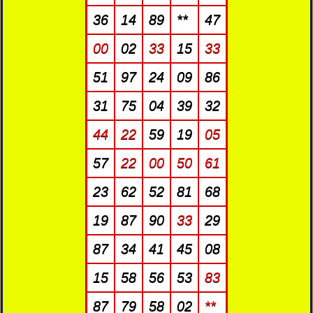
36
14
89
**
47
00
02
33
15
33
51
97
24
09
86
31
75
04
39
32
44
22
59
19
05
57
22
00
50
61
23
62
52
81
68
19
87
90
33
29
87
34
41
45
08
15
58
56
53
83
87
79
58
02
**