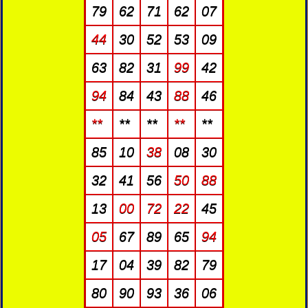
79
62
71
62
07
44
30
52
53
09
63
82
31
99
42
94
84
43
88
46
**
**
**
**
**
85
10
38
08
30
32
41
56
50
88
13
00
72
22
45
05
67
89
65
94
17
04
39
82
79
80
90
93
36
06