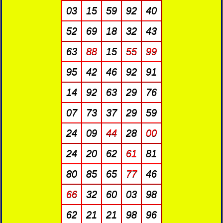
03
15
59
92
40
52
69
18
32
43
63
88
15
55
99
95
42
46
92
91
14
92
63
29
76
07
73
37
29
59
24
09
44
28
00
24
20
62
61
81
80
85
65
77
46
66
32
60
03
98
62
21
21
98
96