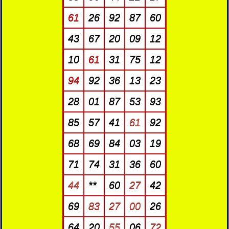
61
26
92
87
60
43
67
20
09
12
10
61
31
75
12
94
92
36
13
23
28
01
87
53
93
85
57
41
61
92
68
69
84
03
19
71
74
31
36
60
44
**
60
27
42
69
83
27
00
26
64
20
55
06
72