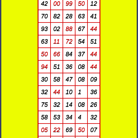
42
00
99
50
12
70
82
28
63
41
93
02
88
67
44
63
11
72
54
51
50
66
84
37
44
94
51
36
08
44
30
58
47
08
09
32
44
10
1
36
75
32
14
08
26
58
53
34
4
32
05
22
69
50
07