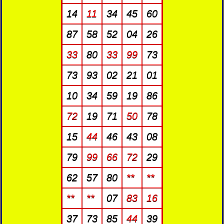
14
11
34
45
60
87
58
52
04
26
33
80
33
99
73
73
93
02
21
01
10
34
59
19
86
72
19
71
50
78
15
44
46
43
08
79
99
66
72
29
62
57
80
**
**
**
**
07
83
16
37
73
85
44
39