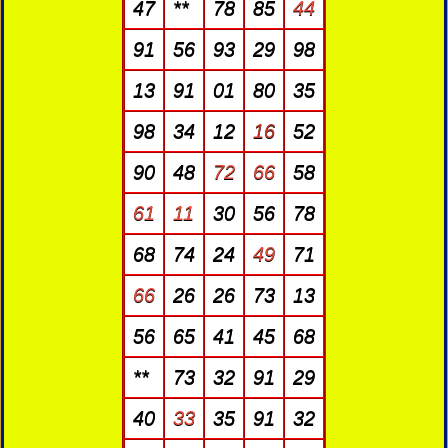
47
**
78
85
44
91
56
93
29
98
13
91
01
80
35
98
34
12
16
52
90
48
72
66
58
61
11
30
56
78
68
74
24
49
71
66
26
26
73
13
56
65
41
45
68
**
73
32
91
29
40
33
35
91
32