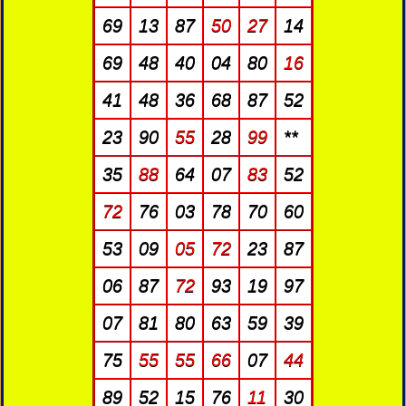
69
13
87
50
27
14
69
48
40
04
80
16
41
48
36
68
87
52
23
90
55
28
99
**
35
88
64
07
83
52
72
76
03
78
70
60
53
09
05
72
23
87
06
87
72
93
19
97
07
81
80
63
59
39
75
55
55
66
07
44
89
52
15
76
11
30