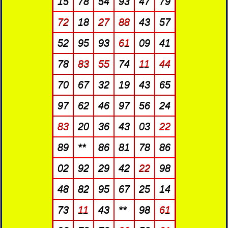
15
78
54
93
47
79
72
18
27
88
43
57
52
95
93
61
09
41
78
83
55
74
11
44
70
67
32
19
43
65
97
62
46
97
56
24
83
20
36
43
03
22
89
**
86
81
78
86
02
92
29
42
22
98
48
82
95
67
25
14
73
11
43
**
98
61