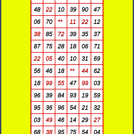
48
22
10
39
90
47
06
70
**
11
22
12
38
85
72
39
35
37
87
75
28
18
06
71
22
05
40
10
31
69
56
46
18
**
44
62
18
99
55
47
99
03
96
39
84
93
19
59
95
36
96
54
21
32
03
49
46
14
29
27
68
38
95
75
54
04