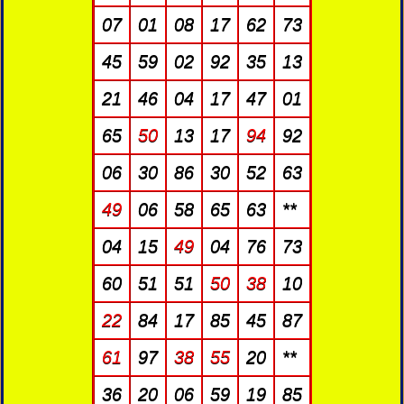
07
01
08
17
62
73
45
59
02
92
35
13
21
46
04
17
47
01
65
50
13
17
94
92
06
30
86
30
52
63
49
06
58
65
63
**
04
15
49
04
76
73
60
51
51
50
38
10
22
84
17
85
45
87
61
97
38
55
20
**
36
20
06
59
19
85