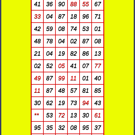
41
36
90
88
55
67
33
04
87
18
96
71
42
59
08
74
53
01
48
78
04
02
87
08
21
04
19
82
86
13
02
52
05
41
07
77
49
87
99
11
01
40
11
87
48
57
81
85
30
62
19
73
94
43
**
53
72
13
30
61
95
35
32
08
95
37