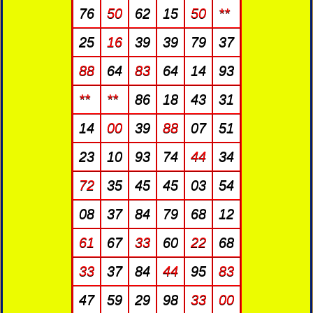
76
50
62
15
50
**
25
16
39
39
79
37
88
64
83
64
14
93
**
**
86
18
43
31
14
00
39
88
07
51
23
10
93
74
44
34
72
35
45
45
03
54
08
37
84
79
68
12
61
67
33
60
22
68
33
37
84
44
95
83
47
59
29
98
33
00