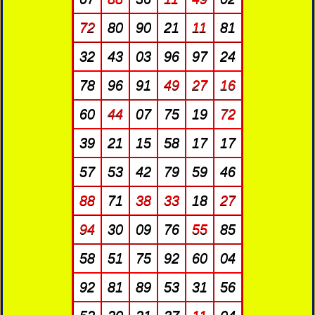
72
80
90
21
11
81
32
43
03
96
97
24
78
96
91
49
27
16
60
44
07
75
19
72
39
21
15
58
17
17
57
53
42
79
59
46
88
71
38
33
18
27
94
30
09
76
55
85
58
51
75
92
60
04
92
81
89
53
31
56