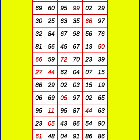
69
60
95
99
02
29
30
25
63
35
66
97
32
84
67
98
56
76
81
56
45
67
13
50
66
59
72
70
23
39
27
44
62
04
07
15
86
29
02
03
15
19
06
69
05
97
02
65
95
11
95
87
44
63
23
05
43
86
54
90
61
48
04
91
86
86