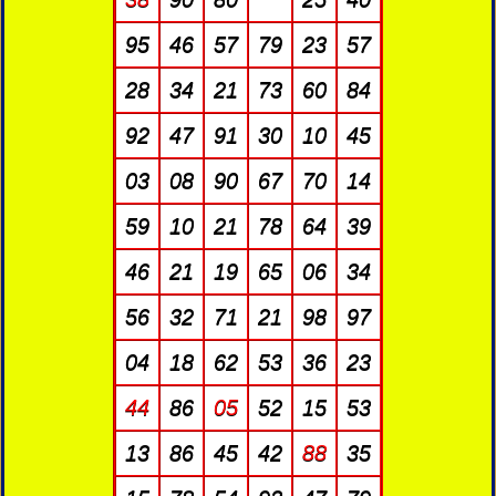
95
46
57
79
23
57
28
34
21
73
60
84
92
47
91
30
10
45
03
08
90
67
70
14
59
10
21
78
64
39
46
21
19
65
06
34
56
32
71
21
98
97
04
18
62
53
36
23
44
86
05
52
15
53
13
86
45
42
88
35