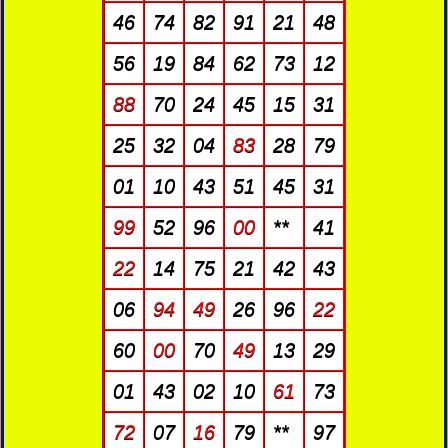
46
74
82
91
21
48
56
19
84
62
73
12
88
70
24
45
15
31
25
32
04
83
28
79
01
10
43
51
45
31
99
52
96
00
**
41
22
14
75
21
42
43
06
94
49
26
96
22
60
00
70
49
13
29
01
43
02
10
61
73
72
07
16
79
**
97