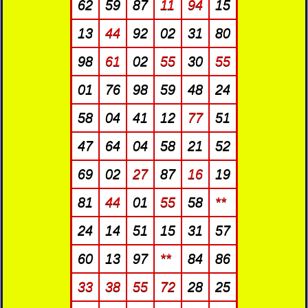
62
59
87
11
94
15
13
44
92
02
31
80
98
61
02
55
30
55
01
76
98
59
48
24
58
04
41
12
77
51
47
64
04
58
21
52
69
02
27
87
16
19
81
44
01
55
58
**
24
14
51
15
31
57
60
13
97
**
84
86
33
38
55
72
28
25