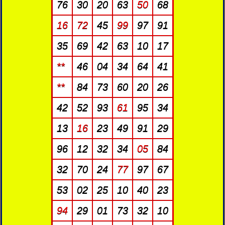
76
30
20
63
50
68
16
72
45
99
97
91
35
69
42
63
10
17
**
46
04
34
64
41
**
84
73
60
20
26
42
52
93
61
95
34
13
16
23
49
91
29
96
12
32
34
05
84
32
70
24
77
97
67
53
02
25
10
40
23
94
29
01
73
32
10