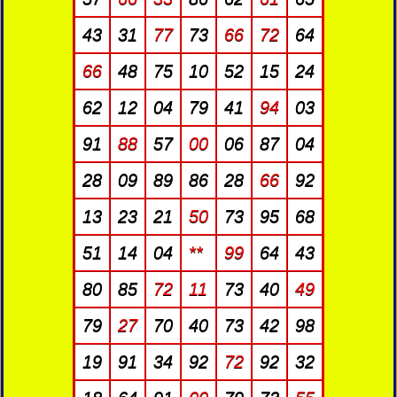
43
31
77
73
66
72
64
66
48
75
10
52
15
24
62
12
04
79
41
94
03
91
88
57
00
06
87
04
28
09
89
86
28
66
92
13
23
21
50
73
95
68
51
14
04
**
99
64
43
80
85
72
11
73
40
49
79
27
70
40
73
42
98
19
91
34
92
72
92
32