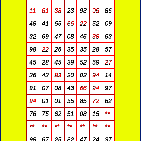
11
61
38
23
93
05
86
48
41
65
66
22
52
09
32
69
47
08
46
38
53
98
22
26
35
35
28
57
45
28
45
39
52
59
27
26
42
83
20
02
94
14
91
07
08
43
66
94
97
94
01
01
35
85
72
62
76
75
62
51
08
15
**
**
**
**
**
**
**
**
98
67
25
82
47
24
37