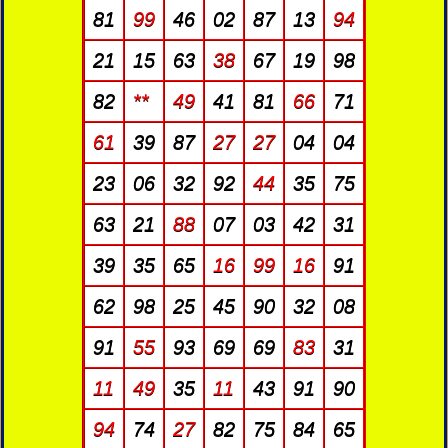
81
99
46
02
87
13
94
21
15
63
38
67
19
98
82
**
49
41
81
66
71
61
39
87
27
27
04
04
23
06
32
92
44
35
75
63
21
88
07
03
42
31
39
35
65
16
99
16
91
62
98
25
45
90
32
08
91
55
93
69
69
83
31
11
49
35
11
43
91
90
94
74
27
82
75
84
65