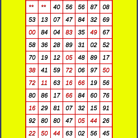
**
**
40
56
56
87
08
53
13
07
47
84
32
69
00
84
04
83
35
49
67
58
36
28
89
31
02
52
70
19
12
05
48
89
17
38
41
59
72
06
97
50
72
11
63
16
66
19
56
80
86
17
66
84
60
76
16
29
81
07
32
15
91
92
80
80
47
05
44
26
22
50
44
63
02
56
45