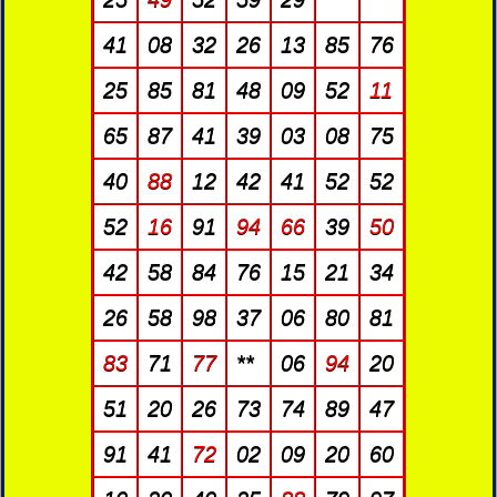
41
08
32
26
13
85
76
25
85
81
48
09
52
11
65
87
41
39
03
08
75
40
88
12
42
41
52
52
52
16
91
94
66
39
50
42
58
84
76
15
21
34
26
58
98
37
06
80
81
83
71
77
**
06
94
20
51
20
26
73
74
89
47
91
41
72
02
09
20
60