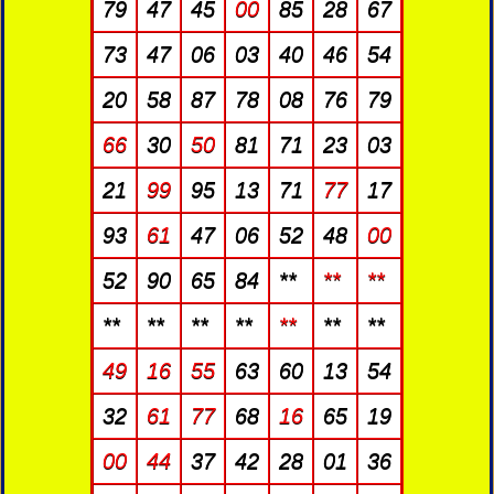
79
47
45
00
85
28
67
73
47
06
03
40
46
54
20
58
87
78
08
76
79
66
30
50
81
71
23
03
21
99
95
13
71
77
17
93
61
47
06
52
48
00
52
90
65
84
**
**
**
**
**
**
**
**
**
**
49
16
55
63
60
13
54
32
61
77
68
16
65
19
00
44
37
42
28
01
36